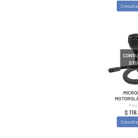
Consulta
CONSU
STO
MICRO
MOTOROLA
PMMN4
Moto
$ 118
Consulta