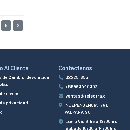
5
o Al Cliente
Contáctanos
s de Cambio, devolución
322251855
olso
+56963440307
 de envíos
ventas@telectra.cl
 de privacidad
INDEPENDENCIA 1761,
to
VALPARAÍSO
Lun a Vie 9:55 a 18:00hrs
Sábado 10:00 a 14:00hrs