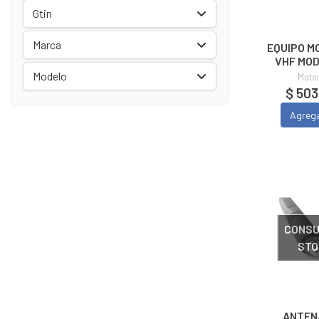
Gtin
Marca
EQUIPO M
VHF MOD
ANAL
Modelo
Moto
$ 503
Agreg
CONSU
STO
ANTEN