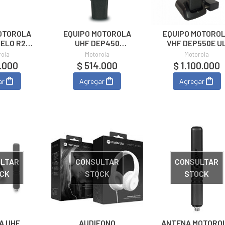
OTOROLA
EQUIPO MOTOROLA
EQUIPO MOTORO
ELO R2
UHF DEP450
VHF DEP550E U
OGO
ANALOGO-DIGITAL
(INTRINSECO)
rola
Motorola
Motorola
.000
$ 514.000
$ 1.100.000
ar
Agregar
Agregar
LTAR
CONSULTAR
CONSULTAR
CK
STOCK
STOCK
A UHF
AUDIFONO
ANTENA MOTORO