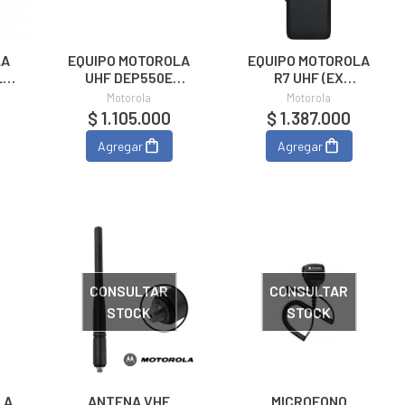
LA
EQUIPO MOTOROLA
EQUIPO MOTOROLA
L
UHF DEP550E
R7 UHF (EX
INSTRINSECO 16
DGP5050E) UL
Motorola
Motorola
CANALES
$ 1.105.000
$ 1.387.000
Agregar
Agregar
CONSULTAR
CONSULTAR
STOCK
STOCK
LA
ANTENA VHF
MICROFONO