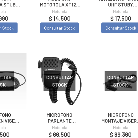
A STUBY
MOTOROLA XT120
UHF STUBY
MAE4070A
Blanco
PMAE4070
rola
Motorola
Motorola
.990
$ 14.500
$ 17.500
r Stock
Consultar Stock
Consultar Stock
LTAR
CONSULTAR
CONSULTAR
CK
STOCK
STOCK
FONO
MICROFONO
MICROFONO
N VISERA
PARLANTE
MONTAJE VISER
ROLA
MOTOROLA
MOTOROLA
rola
Motorola
Motorola
054B
PMMN4090
GMMN4065 DEM
.500
$ 66.500
$ 89.360