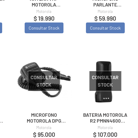
MOTOROLA
PARLANTE
DGP5000/8000
MOTOROLA DEP450
Motorola
Motorola
PMAD4118A
EP450 EP350
$ 19.990
$ 59.990
ORIGINAL
Consultar Stock
Consultar Stock
CONSULTAR
CONSULTAR
STOCK
STOCK
MICROFONO
BATERIA MOTOROLA
A
MOTOROLA DPG
R2 PMNN4600
PMMN4040AL
2100MA
Motorola
Motorola
$ 95.000
$ 107.000