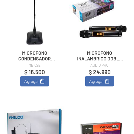
MICROFONO
MICROFONO
CONDENSADOR
INALAMBRICO DOBLE
MOD.MKCT-101
UHF APO02116
MEKSE
AUDIO PRO
$ 16.500
$ 24.990
Agregar
Agregar