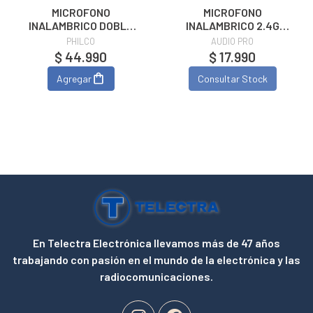
MICROFONO
MICROFONO
INALAMBRICO DOBLE
INALAMBRICO 2.4G
WM314
NEXORA AUDIO PRO
PHILCO
AUDIO PRO
$ 44.990
$ 17.990
Agregar
Consultar Stock
En Telectra Electrónica llevamos más de 47 años
trabajando con pasión en el mundo de la electrónica y las
radiocomunicaciones.