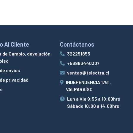
o Al Cliente
Contáctanos
s de Cambio, devolución
322251855
olso
+56963440307
 de envíos
ventas@telectra.cl
 de privacidad
INDEPENDENCIA 1761,
to
VALPARAÍSO
Lun a Vie 9:55 a 18:00hrs
Sábado 10:00 a 14:00hrs