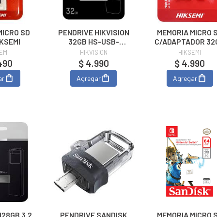
MICRO SD
PENDRIVE HIKVISION
MEMORIA MICRO 
IKSEMI
32GB HS-USB-
C/ADAPTADOR 32
M220P
EMI
HIKVISION
HIKSEMI
490
$ 4.990
$ 4.990
ar
Agregar
Agregar
128GB 3.2
PENDRIVE SANDISK
MEMORIA MICRO 