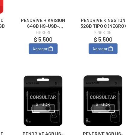
SD
PENDRIVE HIKVISION
PENDRIVE KINGSTON
GB
64GB HS-USB-
32GB TIPO C (NEGRO)
M220P
HIKSEMI
KINGSTON
$ 5.500
$ 5.500
Agregar
Agregar
CONSULTAR
CONSULTAR
STOCK
STOCK
SD
PENDRIVE 4GB HS-
PENDRIVE 8GB HS-