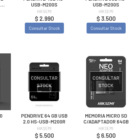
O
USB-M200S
USB-M200S
K)
HIKSEMI
HIKSEMI
$ 2.990
$ 3.500
Consultar Stock
Consultar Stock
CONSULTAR
CONSULTAR
STOCK
STOCK
0
PENDRIVE 64 GB USB
MEMORIA MICRO SD
2.0 HS-USB-M200R
C/ADAPTADOR 64GB
HIKSEMI
HIKSEMI
$ 5.500
$ 6.500