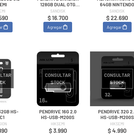
EMI
128GB DUAL OTG
64GB NINTEND
(TIPO MICRO USB)
SWITCH (SANDIS
EMI
SANDISK
SANDISK
(3.0)
.590
$ 16.700
$ 22.690
ar
Agregar
Agregar
LTAR
CONSULTAR
CONSULTAR
CK
STOCK
STOCK
32GB HS-
PENDRIVE 16G 2.0
PENDRIVE 32G 2.
C1
HS-USB-M200S
HS-USB-M200S
SION
HIKSEMI
HIKSEMI
890
$ 3.990
$ 4.990