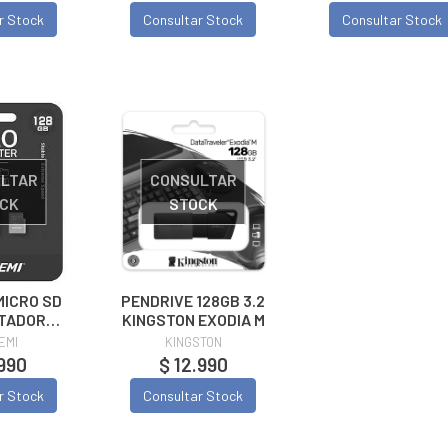
r Stock
Consultar Stock
Consultar Stock
LTAR
CONSULTAR
CK
STOCK
MICRO SD
PENDRIVE 128GB 3.2
TADOR
KINGSTON EXODIA M
GB
EMI
KINGSTON
.990
$ 12.990
r Stock
Consultar Stock