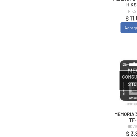
HIKS
HIKS
$ 11
Agreg
CONSU
STO
MEMORIA 
TF-
HIKVI
$ 3.