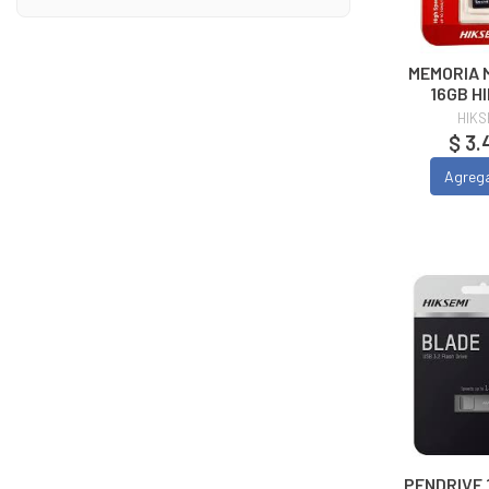
MEMORIA 
16GB H
HIKS
$ 3.
Agreg
PENDRIVE 