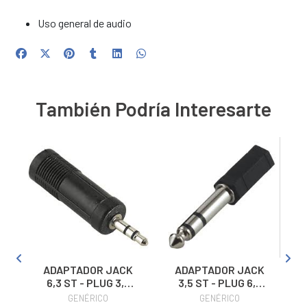
Uso general de audio
También Podría Interesarte
T
ADAPTADOR JACK
ADAPTADOR JACK
6,3 ST - PLUG 3,5
3,5 ST - PLUG 6,3
ST
ST
GENÉRICO
GENÉRICO