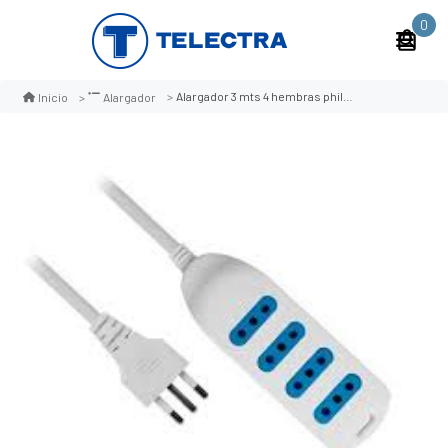
0
Alargador 3 mts 4 hembras philco blanco
Inicio
Alargador