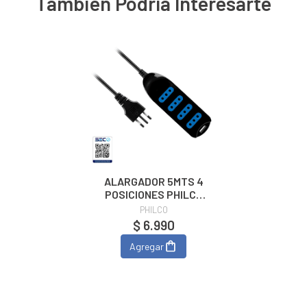
También Podría Interesarte
ALARGADOR 5MTS 4
POSICIONES PHILCO
Negro
PHILCO
$ 6.990
Agregar