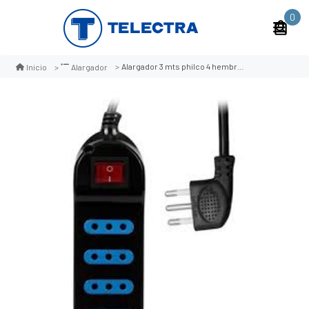
0
Alargador 3 mts philco 4 hembras c/n switch negro
Inicio
Alargador