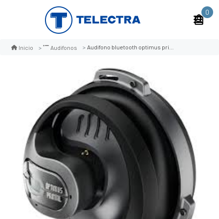
0
Audifono bluetooth optimus primal transformers tf-t07
Inicio
Audifonos