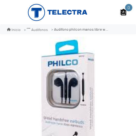
0
Audifono philcon manos libre wep40
Inicio
Audifonos