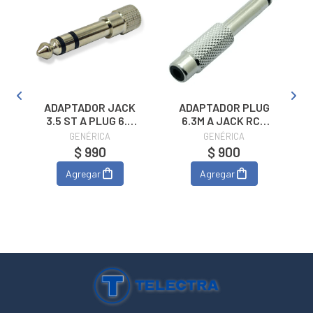
ADAPTADOR JACK
ADAPTADOR PLUG
3.5 ST A PLUG 6.3
6.3M A JACK RCA
ST METALICO
METALICO
GENÉRICA
GENÉRICA
$ 990
$ 900
Agregar
Agregar