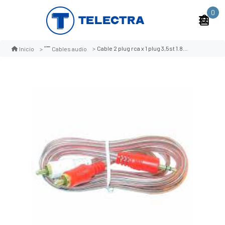
0
Cable 2 plug rca x 1 plug 3,5st 1.8mts. transp.(cbc)
Inicio
Cables audio