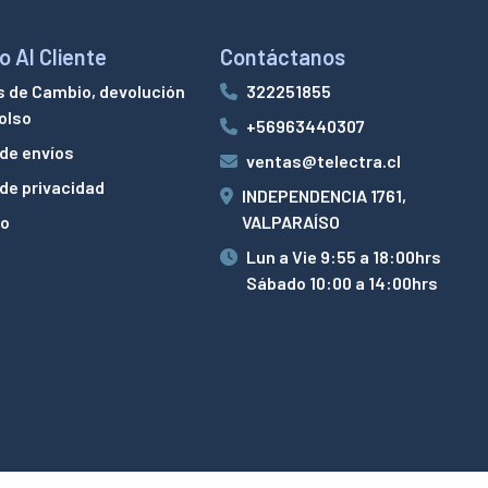
o Al Cliente
Contáctanos
s de Cambio, devolución
322251855
olso
+56963440307
 de envíos
ventas@telectra.cl
 de privacidad
INDEPENDENCIA 1761,
to
VALPARAÍSO
Lun a Vie 9:55 a 18:00hrs
Sábado 10:00 a 14:00hrs