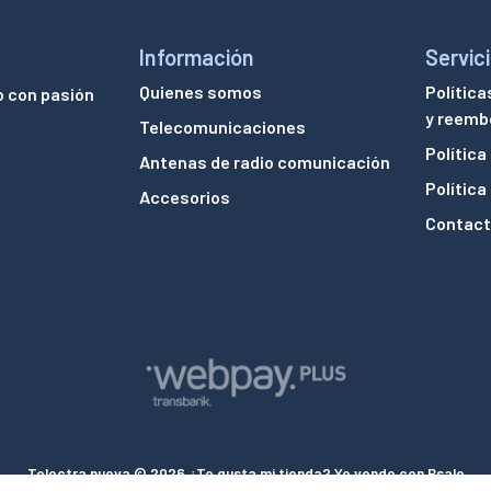
Información
Servici
Quienes somos
Política
o con pasión
y reemb
Telecomunicaciones
Política
Antenas de radio comunicación
Política
Accesorios
Contac
Telectra nueva © 2026
¿Te gusta mi tienda? Yo vendo con
Bsale