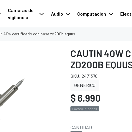
Camaras de
Audio
Computacion
Elect
vigilancia
in 40w certificado con base zd200b equus
CAUTIN 40W C
ZD200B EQUU
SKU: 2471376
GENÉRICO
$ 6.990
Pocas Unidades.
CANTIDAD