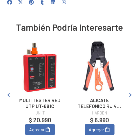
También Podría Interesarte
MULTITESTER RED
ALICATE
UTP UT-681C
TELEFONICO RJ 45-
M
RJ11-RJ9 HARDEN
UNI-T
HARDEN
(660631)
$ 20.990
$ 6.990
Agregar
Agregar