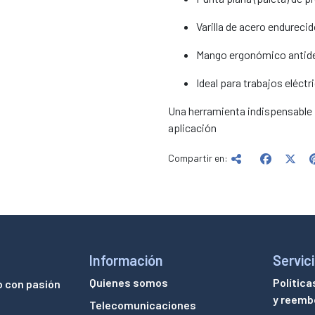
Varilla de acero endureci
Mango ergonómico antide
Ideal para trabajos eléctr
Una herramienta indispensable p
aplicación
Compartir en:
Información
Servici
Quienes somos
Política
o con pasión
y reemb
Telecomunicaciones