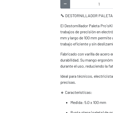
🔧 DESTORNILLADOR PALETA PR
El Destornillador Paleta Pro'sK
trabajos de precisión en electr
mm y largo de 100 mm permite un
trabajo eficiente y sin deslizam
Fabricado con varilla de acero 
durabilidad. Su mango ergonóm
durante el uso, reduciendo la f
Ideal para técnicos, electricis
precisas.
🔹 Características:
Medida: 5.0 x 100 mm
Punta plana (paleta) de p