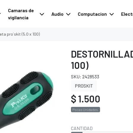
Camaras de
Audio
Computacion
Elect
vigilancia
eta pro`skit (5.0 x 100)
DESTORNILLAD
100)
SKU: 2428533
PROSKIT
$ 1.500
Pocas Unidades.
CANTIDAD