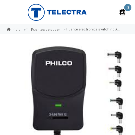
0
Fuente electronica switching 3v-12v 1.2a
Inicio
Fuentes de poder