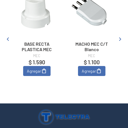
BASE RECTA
MACHO MEC C/T
O
PLASTICA MEC
Blanco
MEC
MEC
$ 1.590
$ 1.100
Agregar
Agregar