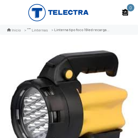
0
Linterna tipo foco 19led recargable
Inicio
Linternas