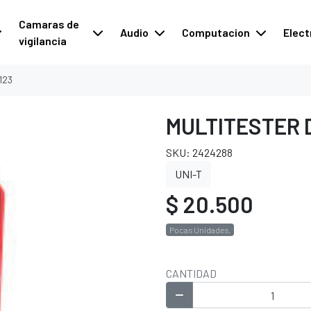
Camaras de
Audio
Computacion
Elect
vigilancia
t123
MULTITESTER D
SKU: 2424288
UNI-T
$ 20.500
Pocas Unidades.
CANTIDAD