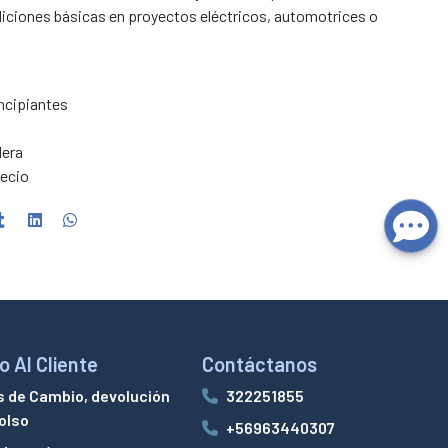
iciones básicas en proyectos eléctricos, automotrices o
incipiantes
dera
recio
o Al Cliente
Contáctanos
s de Cambio, devolución
322251855
olso
+56963440307