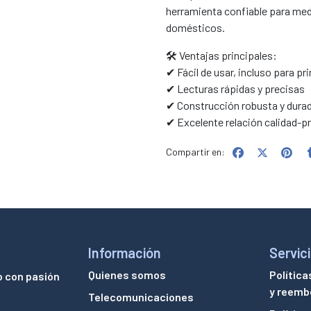
herramienta confiable para med
domésticos.
🛠️ Ventajas principales:
✔ Fácil de usar, incluso para pr
✔ Lecturas rápidas y precisas
✔ Construcción robusta y dura
✔ Excelente relación calidad-p
Compartir en:
Información
Servici
Quienes somos
Política
o con pasión
y reemb
Telecomunicaciones