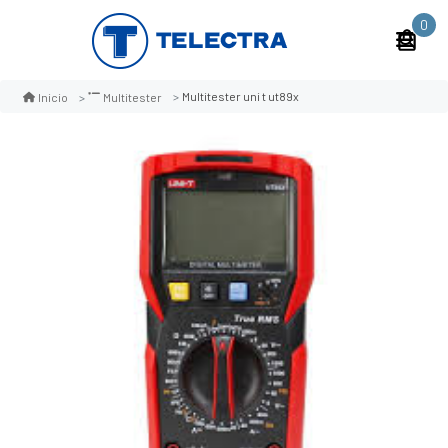
0
Multitester uni t ut89x
Inicio
Multitester