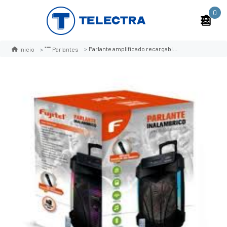
0
Parlante amplificado recargable fujitel 15´´ bt
Inicio
Parlantes