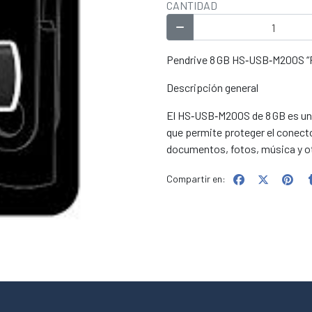
CANTIDAD
Pendrive 8 GB HS‑USB‑M200S “R
Descripción general
El HS‑USB‑M200S de 8 GB es una
que permite proteger el conector
documentos, fotos, música y otr
Compartir en: