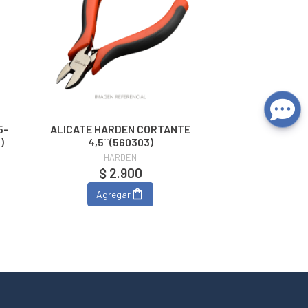
5-
ALICATE HARDEN CORTANTE
1)
4,5´´(560303)
HARDEN
$ 2.900
Agregar