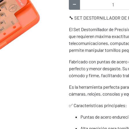
🔧 SET DESTORNILLADOR DE 
El Set Destornillador de Precis
que requieren máxima exactitud 
telecomunicaciones, computaci
permite manipular tornillos peq
Fabricado con puntas de acero d
perfecto y menor desgaste. Su
cómodo y firme, facilitando tra
Es la herramienta perfecta para
cámaras, relojes, consolas y eq
✅ Características principales:
Puntas de acero endurecid
Alta precisión para torni