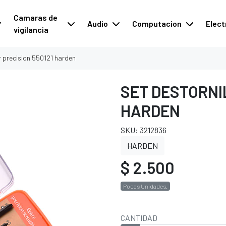
Camaras de
Audio
Computacion
Elect
vigilancia
r precision 550121 harden
SET DESTORNI
HARDEN
SKU: 3212836
HARDEN
$ 2.500
Pocas Unidades.
CANTIDAD