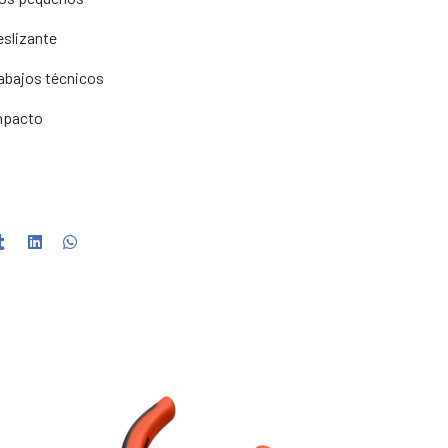
slizante
rabajos técnicos
mpacto