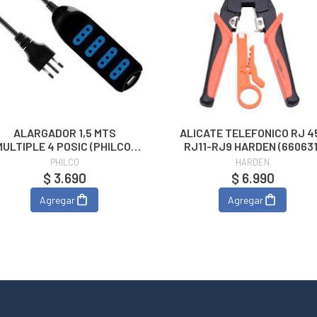
ALARGADOR 1,5 MTS
ALICATE TELEFONICO RJ 4
MULTIPLE 4 POSIC (PHILCO)
RJ11-RJ9 HARDEN (66063
Negro
PHILCO
HARDEN
$ 3.690
$ 6.990
Agregar
Agregar