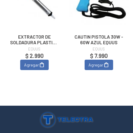
EXTRACTOR DE
CAUTIN PISTOLA 30W -
SOLDADURA PLASTICO
60W AZUL EQUUS
ZD-190
EQUUS
EQUUS
$ 2.990
$ 7.990
Agregar
Agregar