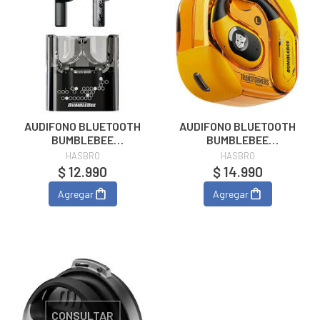
AUDIFONO BLUETOOTH
AUDIFONO BLUETOOTH
BUMBLEBEE
BUMBLEBEE
TRANSFORMERS TF-
TRANSFORMERS TF-
HASBRO
HASBRO
T08
T18
$ 12.990
$ 14.990
Agregar
Agregar
CONSULTAR