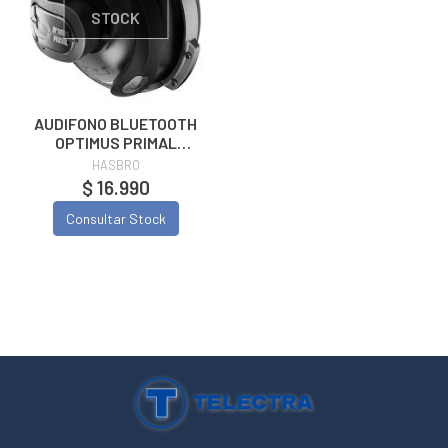
STOCK
AUDIFONO BLUETOOTH
OPTIMUS PRIMAL
TRANSFORMERS TF-
HASBRO
T07
$ 16.990
Consultar Stock