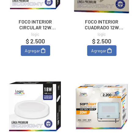
FOCO INTERIOR
FOCO INTERIOR
CIRCULAR 12W
CUADRADO 12W
SOBREPUESTO LUZ
SOBREPUESTO LUZ
logic
logic
FRIA
FRIA
$ 2.500
$ 2.500
Agregar
Agregar