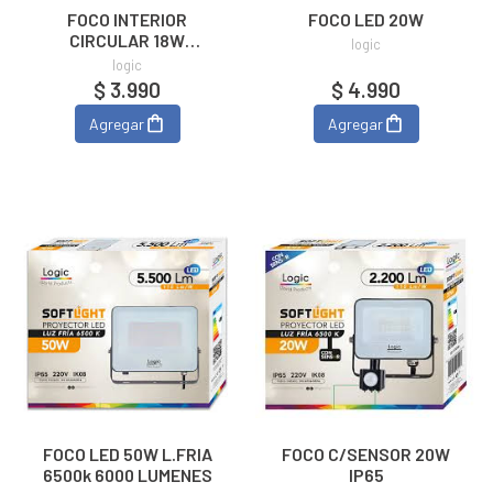
FOCO INTERIOR
FOCO LED 20W
CIRCULAR 18W
logic
SOBREPUESTO LUZ
logic
FRIA
$ 3.990
$ 4.990
Agregar
Agregar
FOCO LED 50W L.FRIA
FOCO C/SENSOR 20W
6500k 6000 LUMENES
IP65