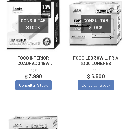
CONSULTAR
CONSULTAR
STOCK
STOCK
FOCO INTERIOR
FOCO LED 30W L. FRIA
CUADRADO 18W
3300 LUMENES
SOBREPUESTO LUZ
logic
logic
FRIA
$ 3.990
$ 6.500
Consultar Stock
Consultar Stock