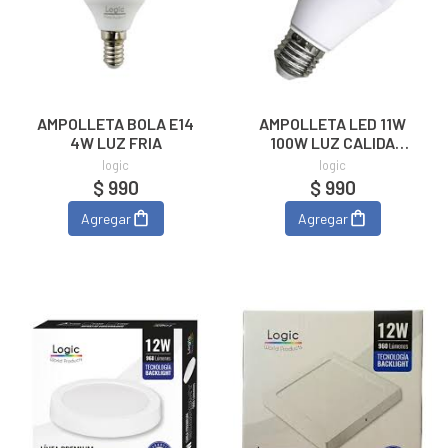
AMPOLLETA BOLA E14
AMPOLLETA LED 11W
4W LUZ FRIA
100W LUZ CALIDA
3000K
logic
logic
$ 990
$ 990
Agregar
Agregar