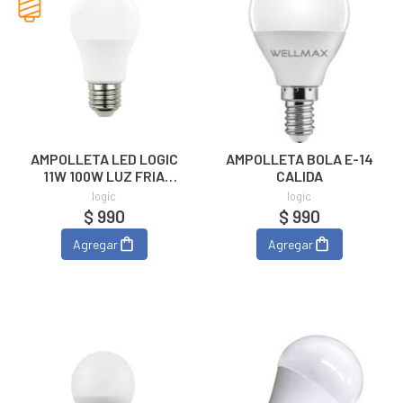
AMPOLLETA LED LOGIC
AMPOLLETA BOLA E-14
11W 100W LUZ FRIA
CALIDA
6500K
logic
logic
$ 990
$ 990
Agregar
Agregar