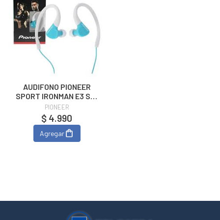
AUDIFONO PIONEER
SPORT IRONMAN E3 SE-
E3M(GR)
PIONEER
$ 4.990
Agregar