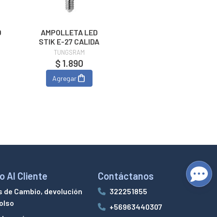
D
AMPOLLETA LED
STIK E-27 CALIDA
TUNGSRAM
$ 1.890
Agregar
o Al Cliente
Contáctanos
s de Cambio, devolución
322251855
olso
+56963440307