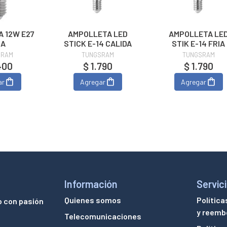
 12W E27
AMPOLLETA LED
AMPOLLETA LE
IA
STICK E-14 CALIDA
STIK E-14 FRIA
SRAM
TUNGSRAM
TUNGSRAM
400
$ 1.790
$ 1.790
ar
Agregar
Agregar
Información
Servici
Quienes somos
Política
o con pasión
y reemb
Telecomunicaciones