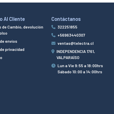
o Al Cliente
Contáctanos
s de Cambio, devolución
322251855
olso
+56963440307
 de envíos
ventas@telectra.cl
 de privacidad
INDEPENDENCIA 1761,
to
VALPARAÍSO
Lun a Vie 9:55 a 18:00hrs
Sábado 10:00 a 14:00hrs