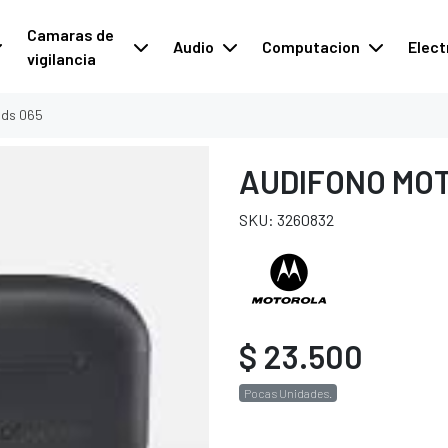
Camaras de
Audio
Computacion
Elect
vigilancia
uds 065
AUDIFONO MO
SKU: 3260832
$ 23.500
Pocas Unidades.