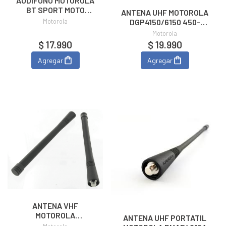
AUDIFONO MOTOROLA
BT SPORT MOTO
ANTENA UHF MOTOROLA
SP106
Motorola
DGP4150/6150 450-
512MHZ PMAE4049A
Motorola
$ 17.990
$ 19.990
Agregar
Agregar
ANTENA VHF
MOTOROLA
ANTENA UHF PORTATIL
CALIBRABLE