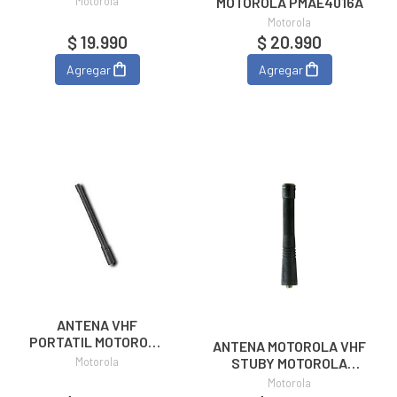
Motorola
MOTOROLA PMAE4016A
HAD9728B
Motorola
$ 19.990
$ 20.990
Agregar
Agregar
ANTENA VHF
PORTATIL MOTOROLA
ANTENA MOTOROLA VHF
150-162 MHZ
Motorola
STUBY MOTOROLA
NAD6502AR
HAD9742A
Motorola