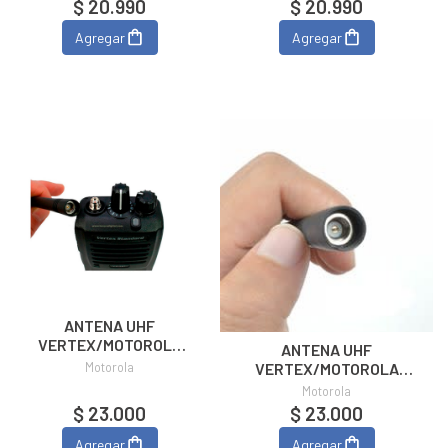
$ 20.990
$ 20.990
Agregar
Agregar
ANTENA UHF
VERTEX/MOTOROLA
ANTENA UHF
VX261 450-485MHZ
Motorola
VERTEX/MOTOROLA
AAE23X503
VX261 490-512MHZ
Motorola
AAE23X504
$ 23.000
$ 23.000
Agregar
Agregar