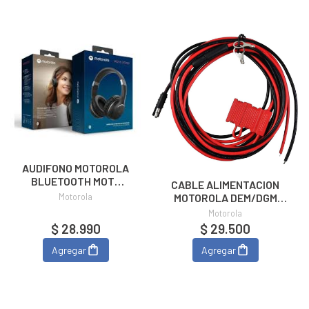
AUDIFONO MOTOROLA
BLUETOOTH MOTO
CABLE ALIMENTACION
XT220
Motorola
MOTOROLA DEM/DGM
HKN4137A
Motorola
$ 28.990
$ 29.500
Agregar
Agregar