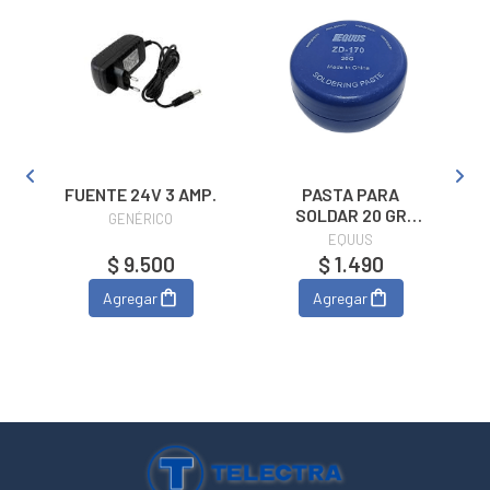
FUENTE 24V 3 AMP.
PASTA PARA
N
SOLDAR 20 GR
GENÉRICO
EQUUS ZD-170
EQUUS
$ 9.500
$ 1.490
Agregar
Agregar