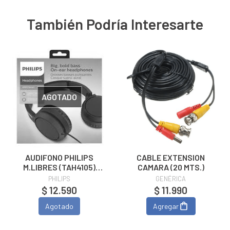
También Podría Interesarte
AGOTADO
AUDIFONO PHILIPS
CABLE EXTENSION
M.LIBRES (TAH4105)
CAMARA (20 MTS.)
Negro
PHILIPS
GENÉRICA
$ 12.590
$ 11.990
Agotado
Agregar