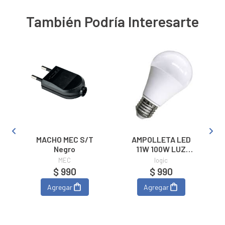
También Podría Interesarte
MACHO MEC S/T
AMPOLLETA LED
0
Negro
11W 100W LUZ
CALIDA 3000K
MEC
logic
$ 990
$ 990
Agregar
Agregar