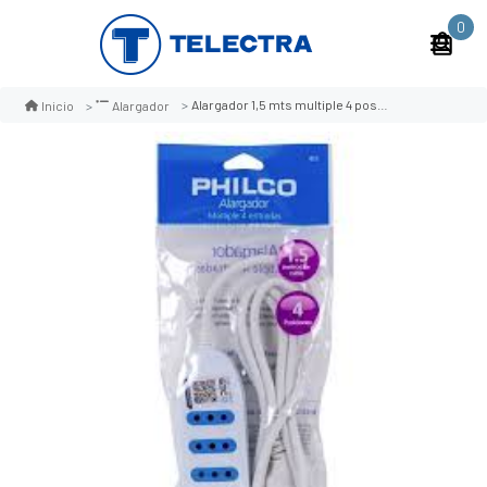
0
Alargador 1,5 mts multiple 4 posic (philco) blanco
Inicio
Alargador